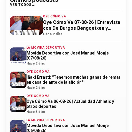
VER TODOS
OYE CÓMO VA
Oye Cómo Va 07-08-26 | Entrevista
con De Burgos Bengoetxea y
actualidad Athletic
Hace 2 días
LA MOVIDA DEPORTIVA
Movida Deportiva con José Manuel Monje
(07/08/26)
Hace 2 días
OYE CÓMO VA
Iñaki Errasti: "Tenemos muchas ganas de remar
en casa delante de la afición"
Hace 2 días
OYE CÓMO VA
Oye Cómo Va 06-08-26 | Actualidad Athletic y
otros deportes
Hace 3 días
LA MOVIDA DEPORTIVA
Movida Deportiva con José Manuel Monje
(06/08/26)