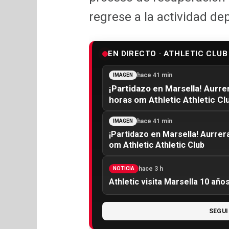
regrese a la actividad dep
EN DIRECTO · ATHLETIC CLUB
hace 41 min
IMAGEN
¡Partidazo en Marsella! Aurre
horas om Athletic Athletic Cl
hace 41 min
IMAGEN
¡Partidazo en Marsella! Aurrer
om Athletic Athletic Club
hace 3 h
NOTICIA
Athletic visita Marsella 10 añ
SEGUI