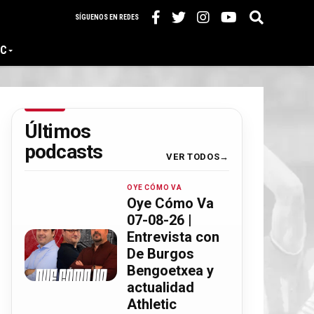
SÍGUENOS EN REDES
IC
Últimos
podcasts
VER TODOS
OYE CÓMO VA
Oye Cómo Va
07-08-26 |
Entrevista con
De Burgos
Bengoetxea y
actualidad
Athletic