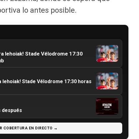
ortiva lo antes posible.
ra lehoiak! Stade Vélodrome 17:30
ub
a lehoiak! Stade Vélodrome 17:30 horas
os después
R COBERTURA EN DIRECTO →