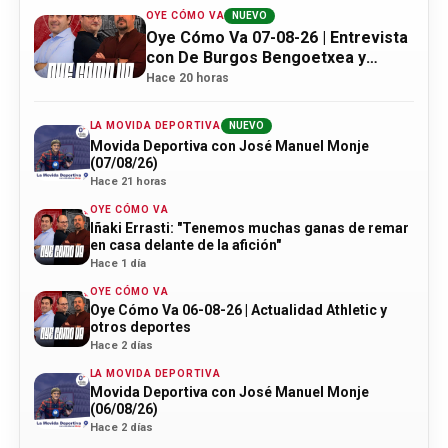
OYE CÓMO VA
NUEVO
Oye Cómo Va 07-08-26 | Entrevista
con De Burgos Bengoetxea y
actualidad Athletic
Hace 20 horas
LA MOVIDA DEPORTIVA
NUEVO
Movida Deportiva con José Manuel Monje
(07/08/26)
Hace 21 horas
OYE CÓMO VA
Iñaki Errasti: "Tenemos muchas ganas de remar
en casa delante de la afición"
Hace 1 día
OYE CÓMO VA
Oye Cómo Va 06-08-26 | Actualidad Athletic y
otros deportes
Hace 2 días
LA MOVIDA DEPORTIVA
Movida Deportiva con José Manuel Monje
(06/08/26)
Hace 2 días