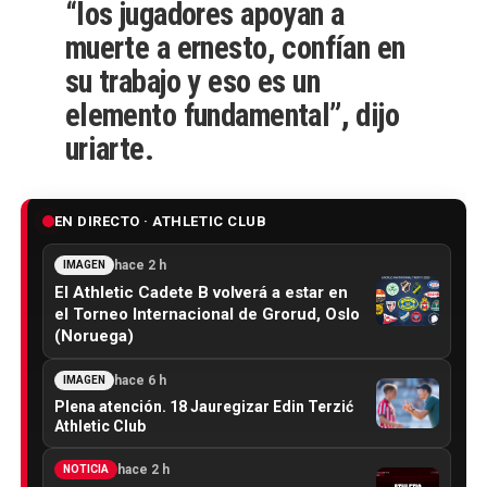
“los jugadores apoyan a
muerte a ernesto, confían en
su trabajo y eso es un
elemento fundamental”, dijo
uriarte.
EN DIRECTO · ATHLETIC CLUB
hace 2 h
IMAGEN
El Athletic Cadete B volverá a estar en
el Torneo Internacional de Grorud, Oslo
(Noruega)
hace 6 h
IMAGEN
Plena atención. 18 Jauregizar Edin Terzić
Athletic Club
hace 2 h
NOTICIA