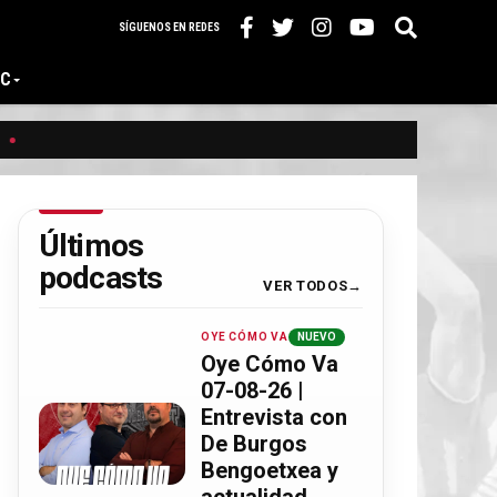
SÍGUENOS EN REDES
IC
Últimos
podcasts
VER TODOS
OYE CÓMO VA
NUEVO
Oye Cómo Va
07-08-26 |
Entrevista con
De Burgos
Bengoetxea y