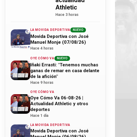
actualidad
Athletic
Hace 3 horas
LA MOVIDA DEPORTIVA
NUEVO
Movida Deportiva con José
Manuel Monje (07/08/26)
Hace 4 horas
OYE CÓMO VA
NUEVO
Iñaki Errasti: "Tenemos muchas
ganas de remar en casa delante
de la afición"
Hace 9 horas
OYE CÓMO VA
Oye Cómo Va 06-08-26 |
Actualidad Athletic y otros
deportes
Hace 1 día
LA MOVIDA DEPORTIVA
Movida Deportiva con José
Manuel Monje (06/08/26)