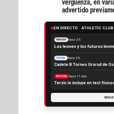
vergüenza, en vari
advertido previam
EN DIRECTO · ATHLETIC CLUB
hace 2 h
IMAGEN
Los leones y los futuros leone
hace 2 h
SOCIAL
Cadete B Torneo Grorud de Oslo
hace 11 min
NOTICIA
Terzic lo incluye en test físico
SEGUI