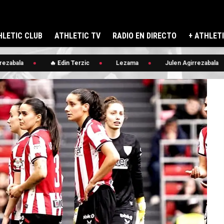
LETIC CLUB
ATHLETIC TV
RADIO EN DIRECTO
+ ATHLET
zabala
🔥 Edin Terzic
Lezama
Julen Agirrezabala