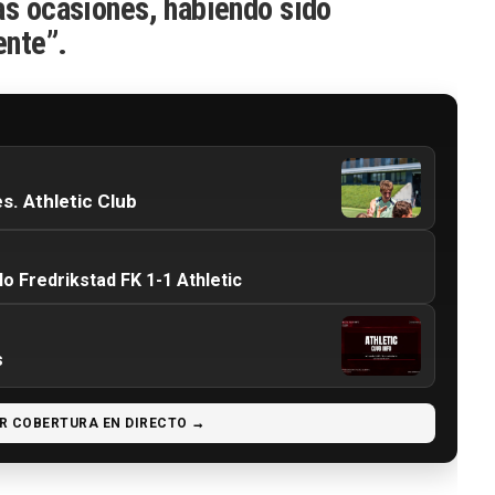
as ocasiones, habiendo sido
ente”.
s. Athletic Club
 Fredrikstad FK 1-1 Athletic
s
R COBERTURA EN DIRECTO →