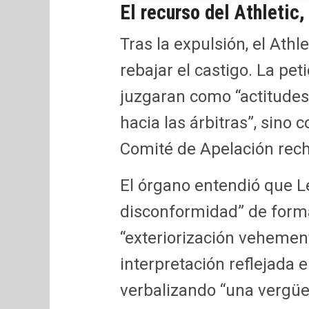
El recurso del Athletic
Tras la expulsión, el Athl
rebajar el castigo. La pe
juzgaran como “actitude
hacia las árbitras”, sino c
Comité de Apelación recha
El órgano entendió que 
disconformidad” de form
“exteriorización vehemen
interpretación reflejada en
verbalizando “una vergüe