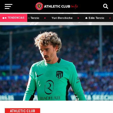
🔥 Edin Terzic
Yuri Berchiche
🔥 Edin Terzic
🔥 TENDENCIAS
ATHLETIC CLUB