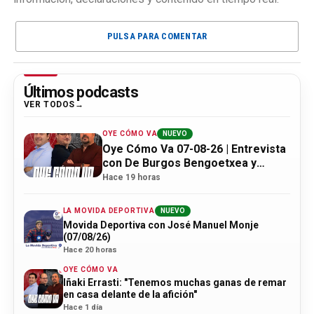
PULSA PARA COMENTAR
Últimos podcasts
VER TODOS
OYE CÓMO VA
NUEVO
Oye Cómo Va 07-08-26 | Entrevista
con De Burgos Bengoetxea y
actualidad Athletic
Hace 19 horas
LA MOVIDA DEPORTIVA
NUEVO
Movida Deportiva con José Manuel Monje
(07/08/26)
Hace 20 horas
OYE CÓMO VA
Iñaki Errasti: "Tenemos muchas ganas de remar
en casa delante de la afición"
Hace 1 día