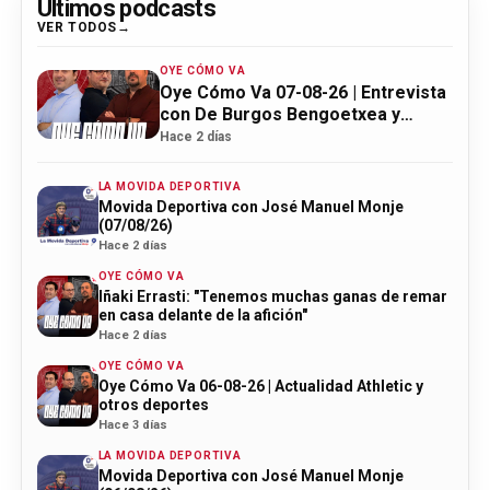
Últimos podcasts
VER TODOS
OYE CÓMO VA
Oye Cómo Va 07-08-26 | Entrevista
con De Burgos Bengoetxea y
actualidad Athletic
Hace 2 días
LA MOVIDA DEPORTIVA
Movida Deportiva con José Manuel Monje
(07/08/26)
Hace 2 días
OYE CÓMO VA
Iñaki Errasti: "Tenemos muchas ganas de remar
en casa delante de la afición"
Hace 2 días
OYE CÓMO VA
Oye Cómo Va 06-08-26 | Actualidad Athletic y
otros deportes
Hace 3 días
LA MOVIDA DEPORTIVA
Movida Deportiva con José Manuel Monje