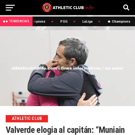
🔥 Champions
PSG
LaLiga
🔥 Champions
🔥 TENDENCIAS
ATHLETIC CLUB
Valverde elogia al capitán: “Muniain