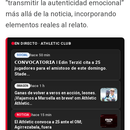
“transmitir la autenticidad emocional”
más allá de la noticia, incorporando
elementos reales al relato.
EN DIRECTO · ATHLETIC CLUB
hace 50 min
SOCIAL
𝗖𝗢𝗡𝗩𝗢𝗖𝗔𝗧𝗢𝗥𝗜𝗔 I Edin Terzić cita a 25
jugadores para el amistoso de este domingo.
Stade…
hace 1 h
IMAGEN
Ganas de volver a veros en acción, leones.
¡Viajamos a Marsella en breve! om Athletic
Athletic…
hace 15 min
NOTICIA
El Athletic convoca a 25 ante el OM;
Agirrezabala, fuera