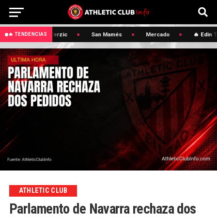
🔥 Edin Terzic
San Mamés
Mercado
🔥 Edin Te
🔥 TENDENCIAS
ATHLETIC CLUB
Parlamento de Navarra rechaza dos