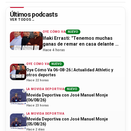
Últimos podcasts
VER TODOS
OYE CÓMO VA
NUEVO
Iñaki Errasti: "Tenemos muchas
ganas de remar en casa delante de
la afición"
Hace 4 horas
OYE CÓMO VA
NUEVO
Oye Cómo Va 06-08-26 | Actualidad Athletic y
otros deportes
Hace 22 horas
LA MOVIDA DEPORTIVA
NUEVO
Movida Deportiva con José Manuel Monje
(06/08/26)
Hace 23 horas
LA MOVIDA DEPORTIVA
Movida Deportiva con José Manuel Monje
(05/08/26)
Hace 2 días