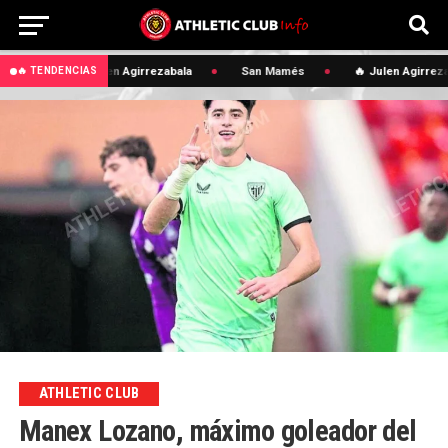
🔥 Julen Agirrezabala
San Mamés
🔥 Julen Agirreza
🔥 TENDENCIAS
ATHLETIC CLUB
Manex Lozano, máximo goleador del