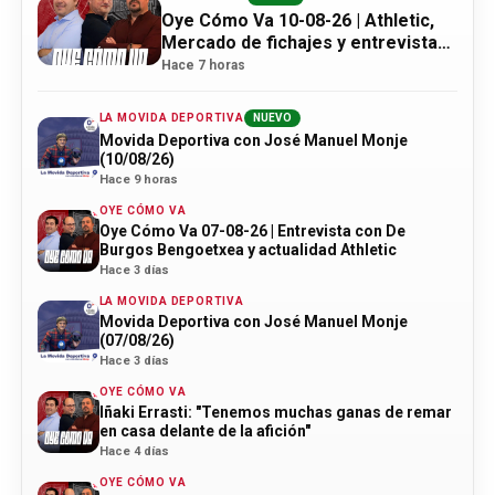
Oye Cómo Va 10-08-26 | Athletic,
Mercado de fichajes y entrevista
con Eneko Lambea
Hace 7 horas
LA MOVIDA DEPORTIVA
NUEVO
Movida Deportiva con José Manuel Monje
(10/08/26)
Hace 9 horas
OYE CÓMO VA
Oye Cómo Va 07-08-26 | Entrevista con De
Burgos Bengoetxea y actualidad Athletic
Hace 3 días
LA MOVIDA DEPORTIVA
Movida Deportiva con José Manuel Monje
(07/08/26)
Hace 3 días
OYE CÓMO VA
Iñaki Errasti: "Tenemos muchas ganas de remar
en casa delante de la afición"
Hace 4 días
OYE CÓMO VA