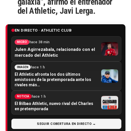
galaxia”, afirmó el entrenador
del Athletic,
Javi Lerga
.
EN DIRECTO · ATHLETIC CLUB
hace 38 min
MICRO
Julen Agirrezabala, relacionado con el
mercado del Athletic
hace 1 h
IMAGEN
El Athletic afronta los dos últimos
amistosos de la pretemporada ante los
rivales más…
hace 1 h
NOTICIA
El Bilbao Athletic, nuevo rival del Charles
en pretemporada
SEGUIR COBERTURA EN DIRECTO →