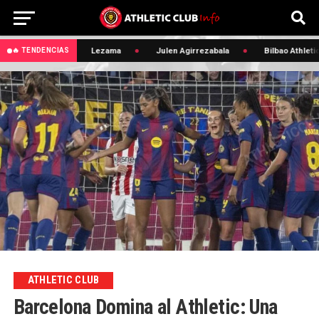
 Edin Terzic
Lezama
Julen Agirrezabala
Bilbao Athletic
🔥 TENDENCIAS
ATHLETIC CLUB
Barcelona Domina al Athletic: Una