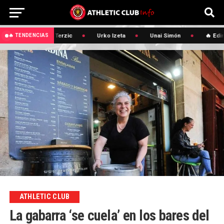
🔥 Edin Terzic
Urko Izeta
Unai Simón
🔥 Edin
🔥 TENDENCIAS
ATHLETIC CLUB
La gabarra ‘se cuela’ en los bares del