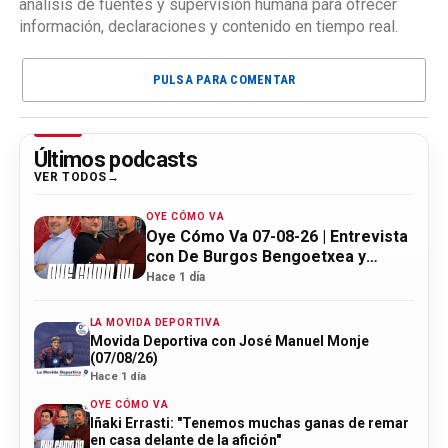
análisis de fuentes y supervisión humana para ofrecer
información, declaraciones y contenido en tiempo real.
PULSA PARA COMENTAR
Últimos podcasts
VER TODOS
OYE CÓMO VA
Oye Cómo Va 07-08-26 | Entrevista
con De Burgos Bengoetxea y
actualidad Athletic
Hace 1 día
LA MOVIDA DEPORTIVA
Movida Deportiva con José Manuel Monje
(07/08/26)
Hace 1 día
OYE CÓMO VA
Iñaki Errasti: "Tenemos muchas ganas de remar
en casa delante de la afición"