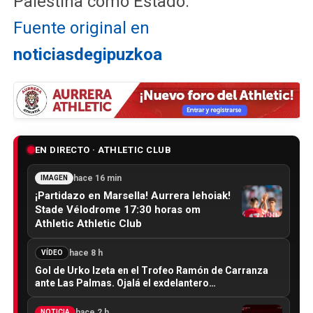
Palestina como Estado.
Fuente original en
noticiasdegipuzkoa
EN DIRECTO · ATHLETIC CLUB
hace 16 min
IMAGEN
¡Partidazo en Marsella! Aurrera lehoiak!
Stade Vélodrome 17:30 horas om
Athletic Athletic Club
hace 8 h
VÍDEO
Gol de Urko Izeta en el Trofeo Ramón de Carranza
ante Las Palmas. Ojalá el exdelantero…
hace 2 h
NOTICIA