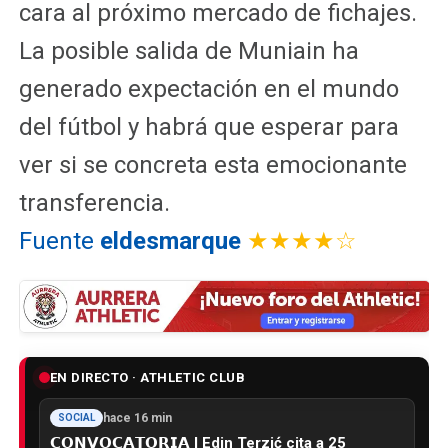
cara al próximo mercado de fichajes.
La posible salida de Muniain ha
generado expectación en el mundo
del fútbol y habrá que esperar para
ver si se concreta esta emocionante
transferencia.
Fuente
eldesmarque
★★★★☆
EN DIRECTO · ATHLETIC CLUB
hace 16 min
SOCIAL
𝗖𝗢𝗡𝗩𝗢𝗖𝗔𝗧𝗢𝗥𝗜𝗔 I Edin Terzić cita a 25