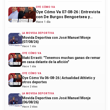
OYE CÓMO VA
Oye Cómo Va 07-08-26 | Entrevista
con De Burgos Bengoetxea y
actualidad Athletic
Hace 1 día
LA MOVIDA DEPORTIVA
Movida Deportiva con José Manuel Monje
(07/08/26)
Hace 1 día
OYE CÓMO VA
Iñaki Errasti: "Tenemos muchas ganas de remar
en casa delante de la afición"
Hace 1 día
OYE CÓMO VA
Oye Cómo Va 06-08-26 | Actualidad Athletic y
otros deportes
Hace 2 días
LA MOVIDA DEPORTIVA
Movida Deportiva con José Manuel Monje
(06/08/26)
Hace 2 días