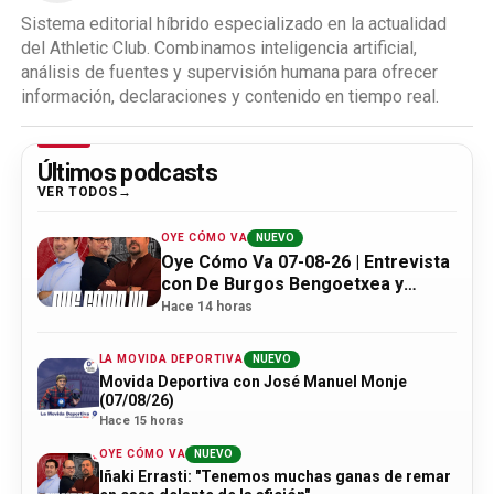
Sistema editorial híbrido especializado en la actualidad
del Athletic Club. Combinamos inteligencia artificial,
análisis de fuentes y supervisión humana para ofrecer
información, declaraciones y contenido en tiempo real.
Últimos podcasts
VER TODOS
OYE CÓMO VA
NUEVO
Oye Cómo Va 07-08-26 | Entrevista
con De Burgos Bengoetxea y
actualidad Athletic
Hace 14 horas
LA MOVIDA DEPORTIVA
NUEVO
Movida Deportiva con José Manuel Monje
(07/08/26)
Hace 15 horas
OYE CÓMO VA
NUEVO
Iñaki Errasti: "Tenemos muchas ganas de remar