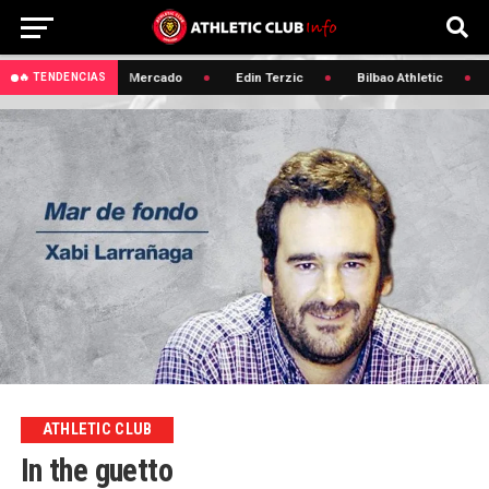
🔥 Lezama
Mercado
Edin Terzic
Bilbao Athletic
🔥 TENDENCIAS
ATHLETIC CLUB
In the guetto