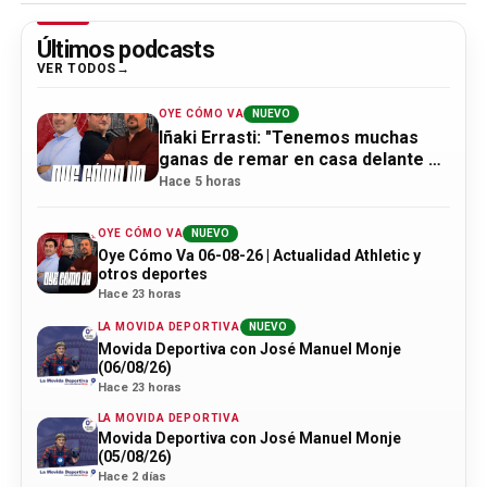
Últimos podcasts
VER TODOS
OYE CÓMO VA
NUEVO
Iñaki Errasti: "Tenemos muchas
ganas de remar en casa delante de
la afición"
Hace 5 horas
OYE CÓMO VA
NUEVO
Oye Cómo Va 06-08-26 | Actualidad Athletic y
otros deportes
Hace 23 horas
LA MOVIDA DEPORTIVA
NUEVO
Movida Deportiva con José Manuel Monje
(06/08/26)
Hace 23 horas
LA MOVIDA DEPORTIVA
Movida Deportiva con José Manuel Monje
(05/08/26)
Hace 2 días