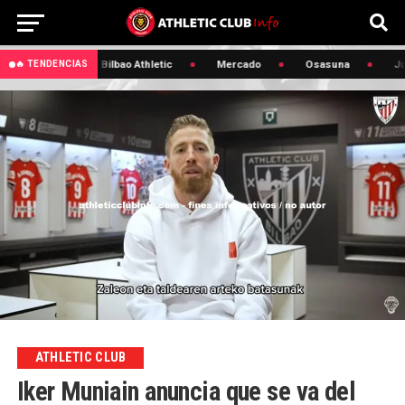
🔥 Lezama
Bilbao Athletic
Mercado
Osasuna
Jule
🔥 TENDENCIAS
ATHLETIC CLUB
Iker Muniain anuncia que se va del