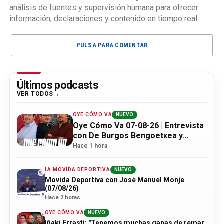
análisis de fuentes y supervisión humana para ofrecer
información, declaraciones y contenido en tiempo real.
PULSA PARA COMENTAR
Últimos podcasts
VER TODOS
OYE CÓMO VA
NUEVO
Oye Cómo Va 07-08-26 | Entrevista
con De Burgos Bengoetxea y
actualidad Athletic
Hace 1 hora
LA MOVIDA DEPORTIVA
NUEVO
Movida Deportiva con José Manuel Monje
(07/08/26)
Hace 2 horas
OYE CÓMO VA
NUEVO
Iñaki Errasti: "Tenemos muchas ganas de remar