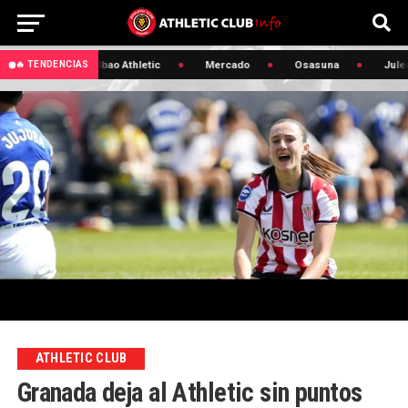
Lezama
Bilbao Athletic
Mercado
Osasuna
Julen A
🔥 TENDENCIAS
ATHLETIC CLUB
Granada deja al Athletic sin puntos