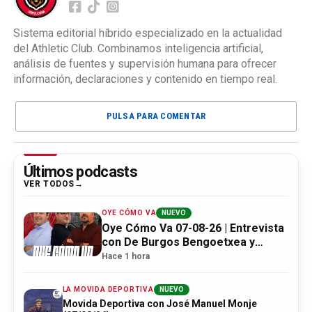
Sistema editorial híbrido especializado en la actualidad
del Athletic Club. Combinamos inteligencia artificial,
análisis de fuentes y supervisión humana para ofrecer
información, declaraciones y contenido en tiempo real.
PULSA PARA COMENTAR
Últimos podcasts
VER TODOS
OYE CÓMO VA
NUEVO
Oye Cómo Va 07-08-26 | Entrevista
con De Burgos Bengoetxea y
actualidad Athletic
Hace 1 hora
LA MOVIDA DEPORTIVA
NUEVO
Movida Deportiva con José Manuel Monje