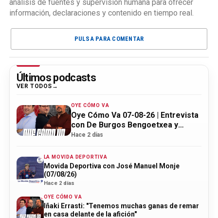
análisis de fuentes y supervisión humana para ofrecer
información, declaraciones y contenido en tiempo real.
PULSA PARA COMENTAR
Últimos podcasts
VER TODOS
OYE CÓMO VA
Oye Cómo Va 07-08-26 | Entrevista
con De Burgos Bengoetxea y
actualidad Athletic
Hace 2 días
LA MOVIDA DEPORTIVA
Movida Deportiva con José Manuel Monje
(07/08/26)
Hace 2 días
OYE CÓMO VA
Iñaki Errasti: "Tenemos muchas ganas de remar
en casa delante de la afición"