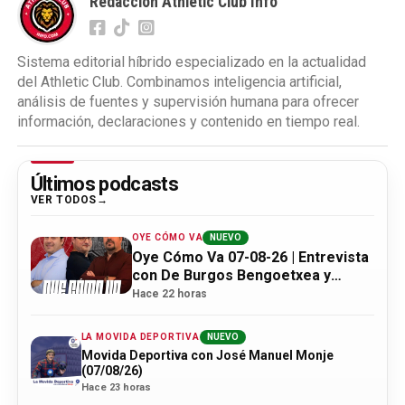
Redacción Athletic Club Info
Sistema editorial híbrido especializado en la actualidad
del Athletic Club. Combinamos inteligencia artificial,
análisis de fuentes y supervisión humana para ofrecer
información, declaraciones y contenido en tiempo real.
Últimos podcasts
VER TODOS
OYE CÓMO VA
NUEVO
Oye Cómo Va 07-08-26 | Entrevista
con De Burgos Bengoetxea y
actualidad Athletic
Hace 22 horas
LA MOVIDA DEPORTIVA
NUEVO
Movida Deportiva con José Manuel Monje
(07/08/26)
Hace 23 horas