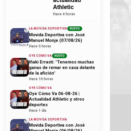
actualidad
Athletic
Hace 4 horas
LA MOVIDA DEPORTIVA
NUEVO
Movida Deportiva con José
Manuel Monje (07/08/26)
Hace 5 horas
OYE CÓMO VA
NUEVO
Iñaki Errasti: "Tenemos muchas
ganas de remar en casa delante
de la afición"
Hace 10 horas
OYE CÓMO VA
Oye Cómo Va 06-08-26 |
Actualidad Athletic y otros
deportes
Hace 1 día
LA MOVIDA DEPORTIVA
Movida Deportiva con José
Manuel Monje (06/08/26)