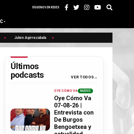
SÍGUENOS EN REDES
IC
Julen Agirrezabala
Últimos
podcasts
VER TODOS
OYE CÓMO VA
NUEVO
Oye Cómo Va
07-08-26 |
Entrevista con
De Burgos
Bengoetxea y