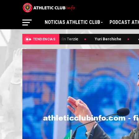
NOTICIAS ATHLETIC CLUB
PODCAST ATH
🔥 Edin Terzic
Yuri Berchiche
🔥
🔥 TENDENCIAS