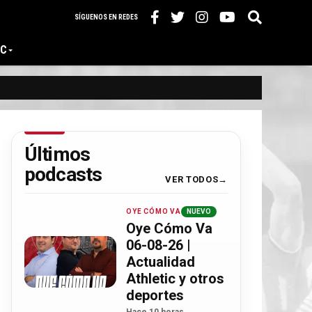
SÍGUENOS EN REDES
IC
Últimos
podcasts
VER TODOS
OYE CÓMO VA
NUEVO
Oye Cómo Va
06-08-26 |
Actualidad
Athletic y otros
deportes