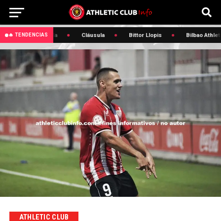
 Julen Agirrezabala
Cláusula
Bittor Llopis
Bilbao Athletic
🔥 TENDENCIAS
ATHLETIC CLUB