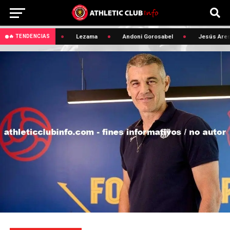
Maroan Sannadi
Lezama
Andoni Gorosabel
Jesús Areso
🔥 TENDENCIAS