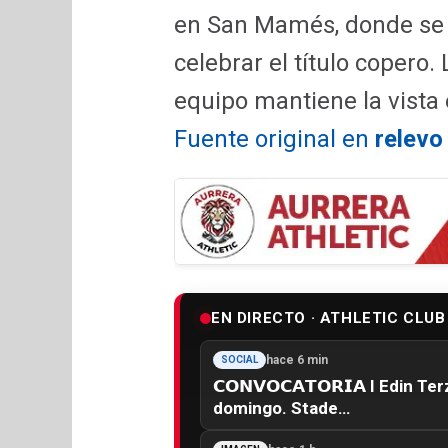
en San Mamés, donde se e
celebrar el título copero. 
equipo mantiene la vista 
Fuente original en
relevo
EN DIRECTO · ATHLETIC CLUB
hace 6 min
SOCIAL
𝗖𝗢𝗡𝗩𝗢𝗖𝗔𝗧𝗢𝗥𝗜𝗔 I Edin 
domingo. Stade…