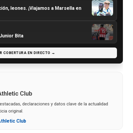
ión, leones. ¡Viajamos a Marsella en
 Junior Bita
R COBERTURA EN DIRECTO →
thletic Club
destacadas, declaraciones y datos clave de la actualidad
cia original.
thletic Club