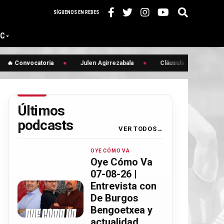
SÍGUENOS EN REDES
IC
 Convocatoria
Julen Agirrezabala
Cláusula
Bittor Ll
Últimos
podcasts
VER TODOS
OYE CÓMO VA
Oye Cómo Va
07-08-26 |
Entrevista con
De Burgos
Bengoetxea y
actualidad