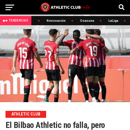
🔥 Edin Terzic
Renovación
Osasuna
LaLiga
🔥 TENDENCIAS
ATHLETIC CLUB
El Bilbao Athletic no falla, pero