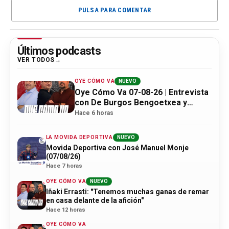
PULSA PARA COMENTAR
Últimos podcasts
VER TODOS
OYE CÓMO VA
NUEVO
Oye Cómo Va 07-08-26 | Entrevista
con De Burgos Bengoetxea y
actualidad Athletic
Hace 6 horas
LA MOVIDA DEPORTIVA
NUEVO
Movida Deportiva con José Manuel Monje
(07/08/26)
Hace 7 horas
OYE CÓMO VA
NUEVO
Iñaki Errasti: "Tenemos muchas ganas de remar
en casa delante de la afición"
Hace 12 horas
OYE CÓMO VA