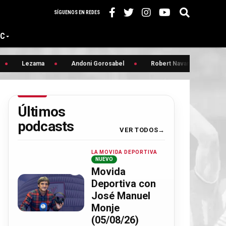
SÍGUENOS EN REDES
IC
Lezama
Andoni Gorosabel
Robert Navarro
Ruiz 
Últimos
podcasts
VER TODOS
LA MOVIDA DEPORTIVA
NUEVO
Movida
Deportiva con
José Manuel
Monje
(05/08/26)