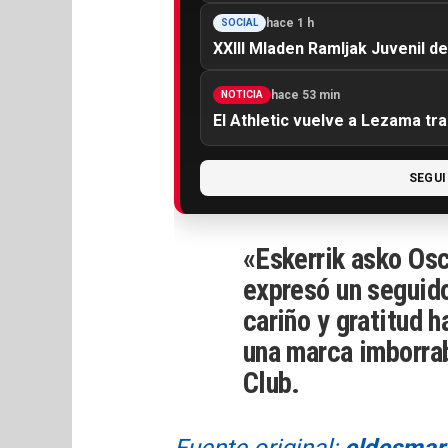
hace 1 h
SOCIAL
XXIII Mladen Ramljak Juvenil de
hace 53 min
NOTICIA
El Athletic vuelve a Lezama tra
SEGUI
«Eskerrik asko Osc
expresó un seguido
cariño y gratitud h
una marca imborrabl
Club.