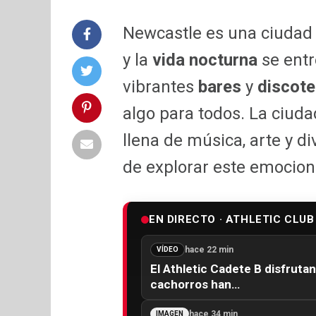
Newcastle es una ciudad 
y la
vida nocturna
se entr
vibrantes
bares
y
discot
algo para todos. La ciuda
llena de música, arte y d
de explorar este emocion
EN DIRECTO · ATHLETIC CLUB
hace 22 min
VÍDEO
El Athletic Cadete B disfruta
cachorros han…
hace 34 min
IMAGEN