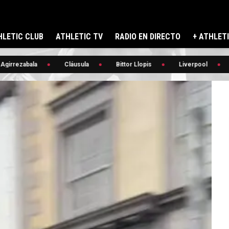
LETIC CLUB
ATHLETIC TV
RADIO EN DIRECTO
+ ATHLET
ezabala
Cláusula
Bittor Llopis
Liverpool
🔥 B