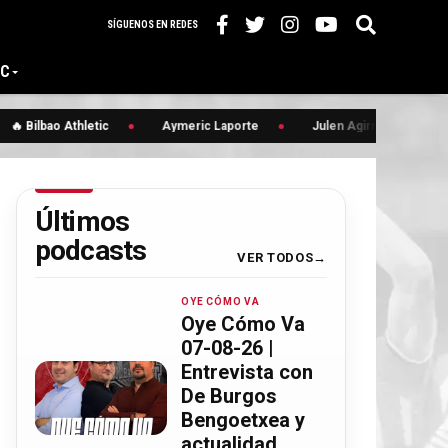
SÍGUENOS EN REDES
IC
ilbao Athletic
Aymeric Laporte
Julen Agirrezabala
Cl
Últimos
podcasts
VER TODOS
OYE CÓMO VA
Oye Cómo Va
07-08-26 |
Entrevista con
De Burgos
Bengoetxea y
actualidad