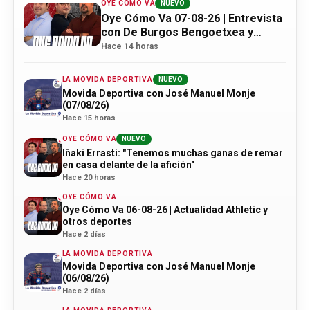
OYE CÓMO VA
NUEVO
Oye Cómo Va 07-08-26 | Entrevista
con De Burgos Bengoetxea y
actualidad Athletic
Hace 14 horas
LA MOVIDA DEPORTIVA
NUEVO
Movida Deportiva con José Manuel Monje
(07/08/26)
Hace 15 horas
OYE CÓMO VA
NUEVO
Iñaki Errasti: "Tenemos muchas ganas de remar
en casa delante de la afición"
Hace 20 horas
OYE CÓMO VA
Oye Cómo Va 06-08-26 | Actualidad Athletic y
otros deportes
Hace 2 días
LA MOVIDA DEPORTIVA
Movida Deportiva con José Manuel Monje
(06/08/26)
Hace 2 días