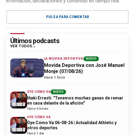
información, declaraciones y contenido en tiempo real.
PULSA PARA COMENTAR
Últimos podcasts
VER TODOS
LA MOVIDA DEPORTIVA
NUEVO
Movida Deportiva con José Manuel
Monje (07/08/26)
Hace 1 hora
OYE CÓMO VA
NUEVO
Iñaki Errasti: "Tenemos muchas ganas de remar
en casa delante de la afición"
Hace 6 horas
OYE CÓMO VA
Oye Cómo Va 06-08-26 | Actualidad Athletic y
otros deportes
Hace 1 día