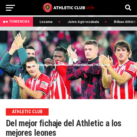
 Edin Terzic
Lezama
Julen Agirrezabala
Bilbao Athletic
🔥 TENDENCIAS
ATHLETIC CLUB
Del mejor fichaje del Athletic a los
mejores leones