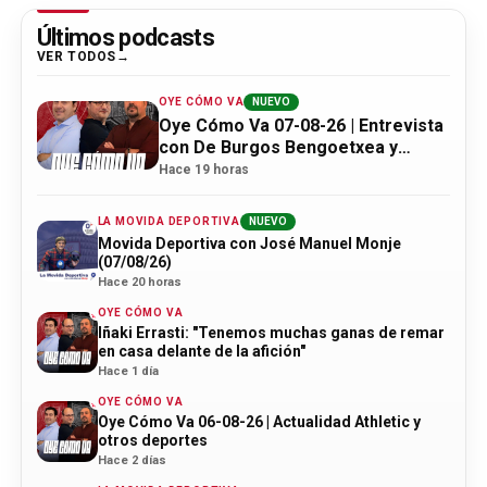
Últimos podcasts
VER TODOS
OYE CÓMO VA
NUEVO
Oye Cómo Va 07-08-26 | Entrevista
con De Burgos Bengoetxea y
actualidad Athletic
Hace 19 horas
LA MOVIDA DEPORTIVA
NUEVO
Movida Deportiva con José Manuel Monje
(07/08/26)
Hace 20 horas
OYE CÓMO VA
Iñaki Errasti: "Tenemos muchas ganas de remar
en casa delante de la afición"
Hace 1 día
OYE CÓMO VA
Oye Cómo Va 06-08-26 | Actualidad Athletic y
otros deportes
Hace 2 días