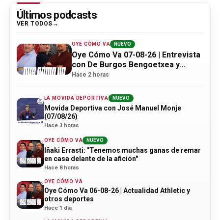
Últimos podcasts
VER TODOS
OYE CÓMO VA
NUEVO
Oye Cómo Va 07-08-26 | Entrevista
con De Burgos Bengoetxea y
actualidad Athletic
Hace 2 horas
LA MOVIDA DEPORTIVA
NUEVO
Movida Deportiva con José Manuel Monje
(07/08/26)
Hace 3 horas
OYE CÓMO VA
NUEVO
Iñaki Errasti: "Tenemos muchas ganas de remar
en casa delante de la afición"
Hace 8 horas
OYE CÓMO VA
Oye Cómo Va 06-08-26 | Actualidad Athletic y
otros deportes
Hace 1 día