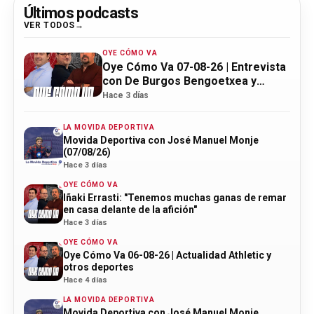
Últimos podcasts
VER TODOS
OYE CÓMO VA
Oye Cómo Va 07-08-26 | Entrevista
con De Burgos Bengoetxea y
actualidad Athletic
Hace 3 días
LA MOVIDA DEPORTIVA
Movida Deportiva con José Manuel Monje
(07/08/26)
Hace 3 días
OYE CÓMO VA
Iñaki Errasti: "Tenemos muchas ganas de remar
en casa delante de la afición"
Hace 3 días
OYE CÓMO VA
Oye Cómo Va 06-08-26 | Actualidad Athletic y
otros deportes
Hace 4 días
LA MOVIDA DEPORTIVA
Movida Deportiva con José Manuel Monje