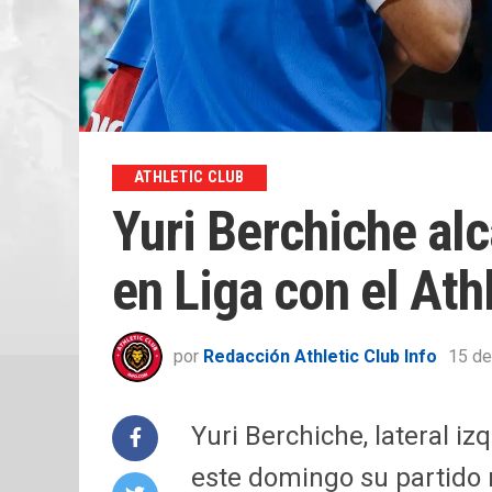
ATHLETIC CLUB
Yuri Berchiche alc
en Liga con el Ath
por
Redacción Athletic Club Info
15 de
Yuri Berchiche, lateral iz
este domingo su partido 