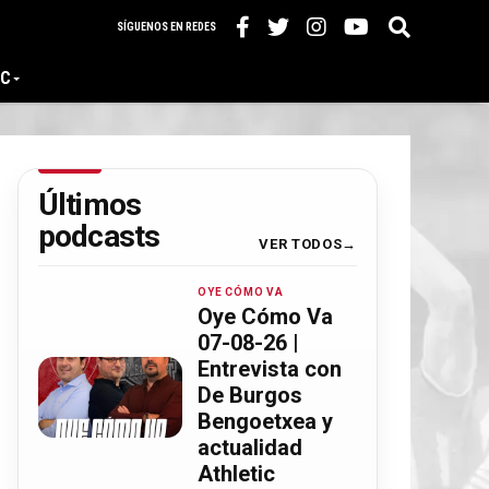
SÍGUENOS EN REDES
IC
Últimos
podcasts
VER TODOS
OYE CÓMO VA
Oye Cómo Va
07-08-26 |
Entrevista con
De Burgos
Bengoetxea y
actualidad
Athletic