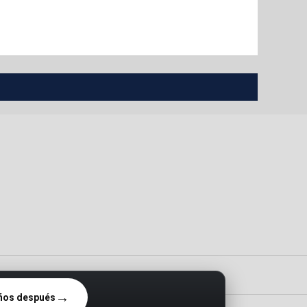
sultados en vivo del Athletic Club
→
 años después