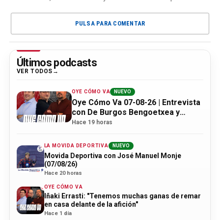
PULSA PARA COMENTAR
Últimos podcasts
VER TODOS
OYE CÓMO VA
NUEVO
Oye Cómo Va 07-08-26 | Entrevista
con De Burgos Bengoetxea y
actualidad Athletic
Hace 19 horas
LA MOVIDA DEPORTIVA
NUEVO
Movida Deportiva con José Manuel Monje
(07/08/26)
Hace 20 horas
OYE CÓMO VA
Iñaki Errasti: "Tenemos muchas ganas de remar
en casa delante de la afición"
Hace 1 día