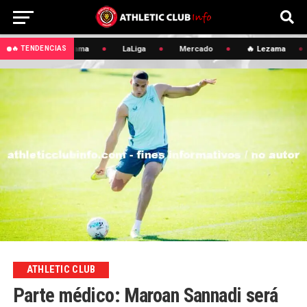
🔥 Lezama
LaLiga
Mercado
🔥 Lezama
🔥 TENDENCIAS
ATHLETIC CLUB
Parte médico: Maroan Sannadi será