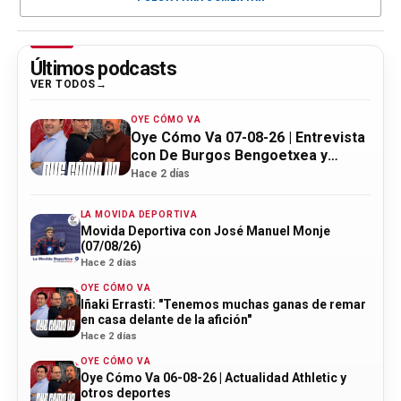
Últimos podcasts
VER TODOS
OYE CÓMO VA
Oye Cómo Va 07-08-26 | Entrevista
con De Burgos Bengoetxea y
actualidad Athletic
Hace 2 días
LA MOVIDA DEPORTIVA
Movida Deportiva con José Manuel Monje
(07/08/26)
Hace 2 días
OYE CÓMO VA
Iñaki Errasti: "Tenemos muchas ganas de remar
en casa delante de la afición"
Hace 2 días
OYE CÓMO VA
Oye Cómo Va 06-08-26 | Actualidad Athletic y
otros deportes