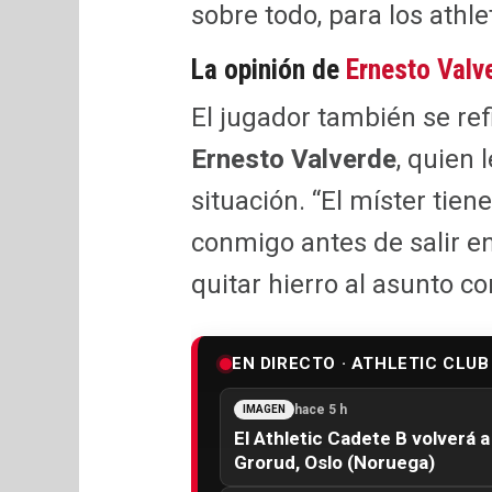
sobre todo, para los athle
La opinión de
Ernesto Valv
El jugador también se refi
Ernesto Valverde
, quien
situación. “El míster tie
conmigo antes de salir en
quitar hierro al asunto c
EN DIRECTO · ATHLETIC CLUB
hace 5 h
IMAGEN
El Athletic Cadete B volverá a
Grorud, Oslo (Noruega)