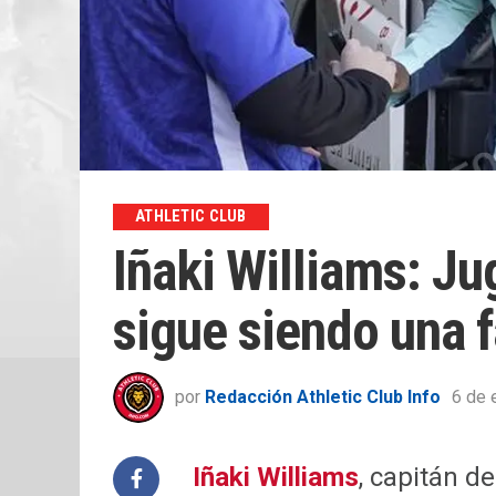
ATHLETIC CLUB
Iñaki Williams: Ju
sigue siendo una 
por
Redacción Athletic Club Info
6 de 
Iñaki Williams
, capitán de