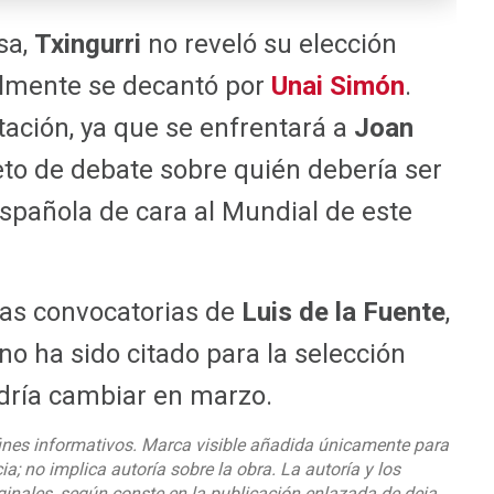
sa,
Txingurri
no reveló su elección
nalmente se decantó por
Unai Simón
.
ación, ya que se enfrentará a
Joan
jeto de debate sobre quién debería ser
 española de cara al Mundial de este
las convocatorias de
Luis de la Fuente
,
o ha sido citado para la selección
dría cambiar en marzo.
ines informativos. Marca visible añadida únicamente para
cia; no implica autoría sobre la obra. La autoría y los
ginales, según conste en la publicación enlazada de deia.