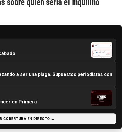
s sobre quién sería el inquilino
 sábado
ezando a ser una plaga. Supuestos periodistas con
encer en Primera
R COBERTURA EN DIRECTO →