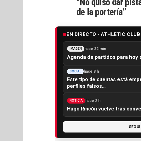
“No quiso dar pista
de la portería”
EN DIRECTO · ATHLETIC CLUB
hace 32 min
IMAGEN
Agenda de partidos para hoy
hace 8 h
SOCIAL
Este tipo de cuentas está emp
perfiles falsos…
hace 2 h
NOTICIA
Hugo Rincón vuelve tras conv
SEGUI