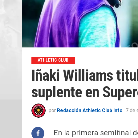
ATHLETIC CLUB
Iñaki Williams tit
suplente en Super
por
Redacción Athletic Club Info
7 de 
En la primera semifinal d