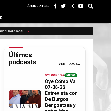
SÍGUENOS EN REDES
IC
oni Gorosabel
Últimos
podcasts
VER TODOS
OYE CÓMO VA
NUEVO
Oye Cómo Va
07-08-26 |
Entrevista con
De Burgos
Bengoetxea y