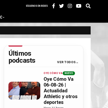
SÍGUENOS EN REDES
IC
Últimos
podcasts
VER TODOS
OYE CÓMO VA
NUEVO
Oye Cómo Va
06-08-26 |
Actualidad
Athletic y otros
deportes