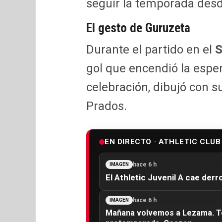
seguir la temporada desde
El gesto de Guruzeta
Durante el partido en el
S
gol que encendió la esper
celebración, dibujó con 
Prados.
EN DIRECTO · ATHLETIC CLUB
hace 6 h
IMAGEN
El Athletic Juvenil A cae derr
hace 6 h
IMAGEN
Mañana volvemos a Lezama. To