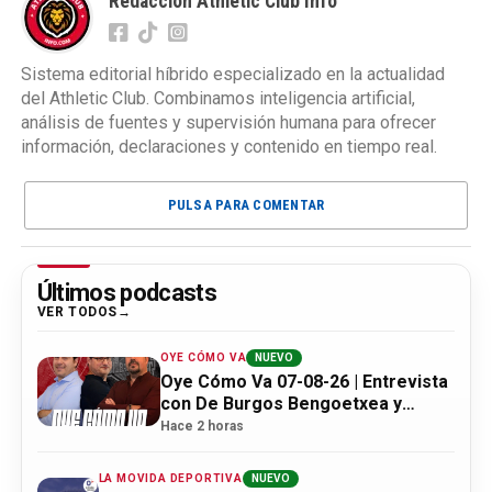
Redacción Athletic Club Info
Sistema editorial híbrido especializado en la actualidad
del Athletic Club. Combinamos inteligencia artificial,
análisis de fuentes y supervisión humana para ofrecer
información, declaraciones y contenido en tiempo real.
PULSA PARA COMENTAR
Últimos podcasts
VER TODOS
OYE CÓMO VA
NUEVO
Oye Cómo Va 07-08-26 | Entrevista
con De Burgos Bengoetxea y
actualidad Athletic
Hace 2 horas
LA MOVIDA DEPORTIVA
NUEVO