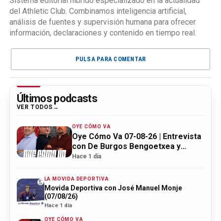
Sistema editorial híbrido especializado en la actualidad
del Athletic Club. Combinamos inteligencia artificial,
análisis de fuentes y supervisión humana para ofrecer
información, declaraciones y contenido en tiempo real.
PULSA PARA COMENTAR
Últimos podcasts
VER TODOS
OYE CÓMO VA
Oye Cómo Va 07-08-26 | Entrevista
con De Burgos Bengoetxea y
actualidad Athletic
Hace 1 día
LA MOVIDA DEPORTIVA
Movida Deportiva con José Manuel Monje
(07/08/26)
Hace 1 día
OYE CÓMO VA