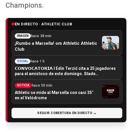
Champions.
EN DIRECTO · ATHLETIC CLUB
hace 38 min
IMAGEN
¡Rumbo a Marsella! om Athletic Athletic
Club
hace 1 h
SOCIAL
𝗖𝗢𝗡𝗩𝗢𝗖𝗔𝗧𝗢𝗥𝗜𝗔 I Edin Terzić cita a 25 jugadores
para el amistoso de este domingo. Stade…
hace 50 min
NOTICIA
Athletic se mide al Marsella con casi 35°
en el Velódrome
SEGUIR COBERTURA EN DIRECTO →