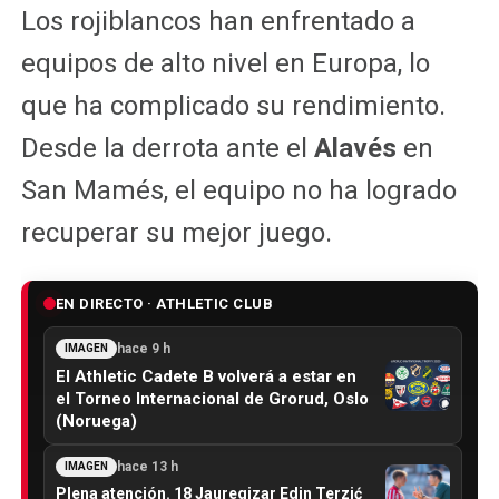
Los rojiblancos han enfrentado a
equipos de alto nivel en Europa, lo
que ha complicado su rendimiento.
Desde la derrota ante el
Alavés
en
San Mamés, el equipo no ha logrado
recuperar su mejor juego.
EN DIRECTO · ATHLETIC CLUB
hace 9 h
IMAGEN
El Athletic Cadete B volverá a estar en
el Torneo Internacional de Grorud, Oslo
(Noruega)
hace 13 h
IMAGEN
Plena atención. 18 Jauregizar Edin Terzić