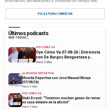
información, declaraciones y contenido en tiempo real.
PULSA PARA COMENTAR
Últimos podcasts
VER TODOS
OYE CÓMO VA
Oye Cómo Va 07-08-26 | Entrevista
con De Burgos Bengoetxea y
actualidad Athletic
Hace 3 días
LA MOVIDA DEPORTIVA
Movida Deportiva con José Manuel Monje
(07/08/26)
Hace 3 días
OYE CÓMO VA
Iñaki Errasti: "Tenemos muchas ganas de remar
en casa delante de la afición"
Hace 3 días