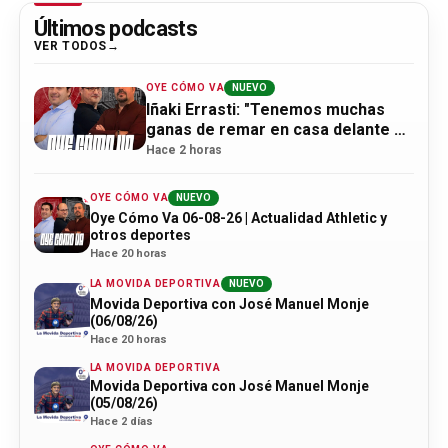
Últimos podcasts
VER TODOS
OYE CÓMO VA
NUEVO
Iñaki Errasti: "Tenemos muchas
ganas de remar en casa delante de
la afición"
Hace 2 horas
OYE CÓMO VA
NUEVO
Oye Cómo Va 06-08-26 | Actualidad Athletic y
otros deportes
Hace 20 horas
LA MOVIDA DEPORTIVA
NUEVO
Movida Deportiva con José Manuel Monje
(06/08/26)
Hace 20 horas
LA MOVIDA DEPORTIVA
Movida Deportiva con José Manuel Monje
(05/08/26)
Hace 2 días