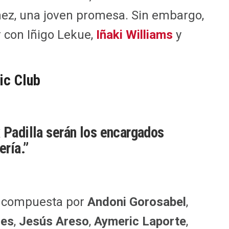
hez, una joven promesa. Sin embargo,
r con Iñigo Lekue,
Iñaki Williams
y
ic Club
 Padilla serán los encargados
ería.”
á compuesta por
Andoni Gorosabel
,
des
,
Jesús Areso
,
Aymeric Laporte
,