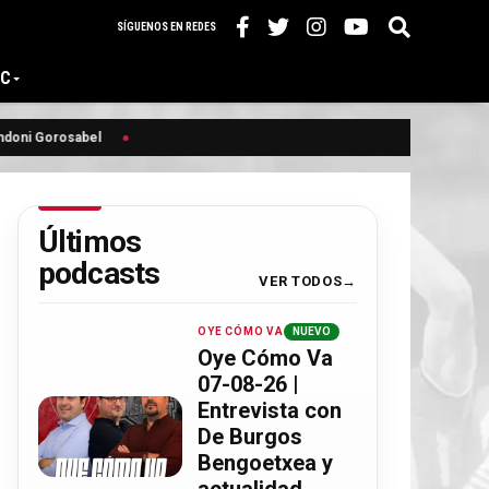
SÍGUENOS EN REDES
IC
ni Gorosabel
Últimos
podcasts
VER TODOS
OYE CÓMO VA
NUEVO
Oye Cómo Va
07-08-26 |
Entrevista con
De Burgos
Bengoetxea y