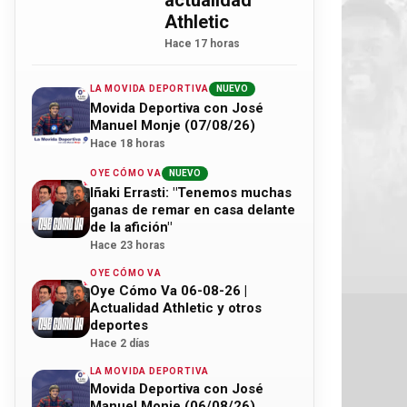
actualidad
Athletic
Hace 17 horas
LA MOVIDA DEPORTIVA
NUEVO
Movida Deportiva con José
Manuel Monje (07/08/26)
Hace 18 horas
OYE CÓMO VA
NUEVO
Iñaki Errasti: "Tenemos muchas
ganas de remar en casa delante
de la afición"
Hace 23 horas
OYE CÓMO VA
Oye Cómo Va 06-08-26 |
Actualidad Athletic y otros
deportes
Hace 2 días
LA MOVIDA DEPORTIVA
Movida Deportiva con José
Manuel Monje (06/08/26)