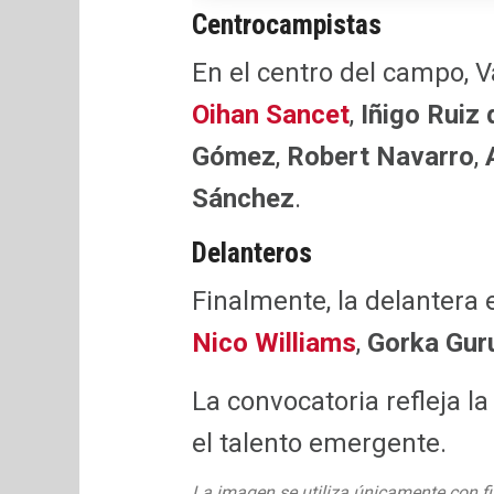
Centrocampistas
En el centro del campo, 
Oihan Sancet
,
Iñigo Ruiz 
Gómez
,
Robert Navarro
,
Sánchez
.
Delanteros
Finalmente, la delantera
Nico Williams
,
Gorka Gur
La convocatoria refleja la
el talento emergente.
La imagen se utiliza únicamente con fi