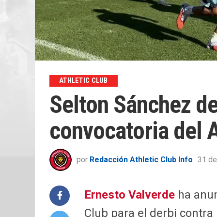
ATHLETIC CLUB
Selton Sánchez de
convocatoria del A
por
Redacción Athletic Club Info
31 de
Ernesto Valverde
ha anun
Club para el derbi contra