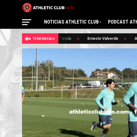
NOTICIAS ATHLETIC CLUB
PODCAST ATH
🔥 Edin Terzic
Ernesto Valverde
And
🔥 TENDENCIAS