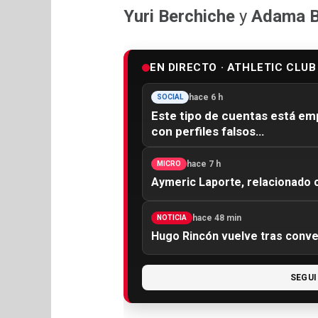
Yuri Berchiche
y
Adama B
EN DIRECTO · ATHLETIC CLUB
hace 6 h
SOCIAL
Este tipo de cuentas está em
con perfiles falsos…
hace 7 h
MICRO
Aymeric Laporte, relacionado c
hace 48 min
NOTICIA
Hugo Rincón vuelve tras conv
SEGUI