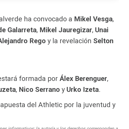
Valverde ha convocado a
Mikel Vesga
,
de Galarreta
,
Mikel Jauregizar
,
Unai
Alejandro Rego
y la revelación
Selton
 estará formada por
Álex Berenguer
,
uzeta
,
Nico Serrano
y
Urko Izeta
.
 apuesta del Athletic por la juventud y
nes informativos; la autoría y los derechos corresponden a