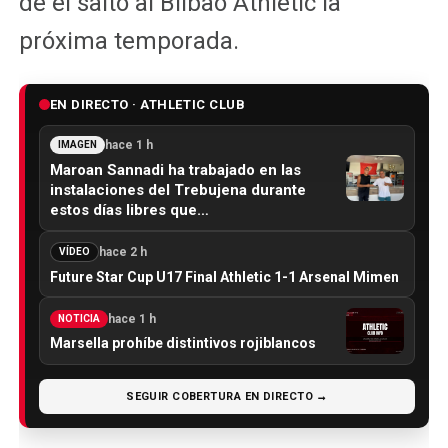
dé el salto al Bilbao Athletic la
próxima temporada.
EN DIRECTO · ATHLETIC CLUB
hace 1 h
IMAGEN
Maroan Sannadi ha trabajado en las
instalaciones del Trebujena durante
estos días libres que…
hace 2 h
VÍDEO
Future Star Cup U17 Final Athletic 1-1 Arsenal Mimen
hace 1 h
NOTICIA
Marsella prohíbe distintivos rojiblancos
SEGUIR COBERTURA EN DIRECTO →