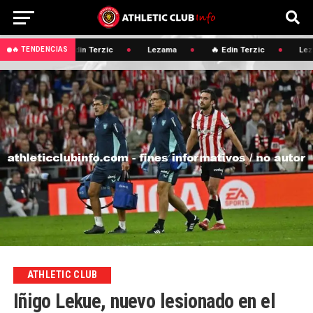
🔥 Edin Terzic
Lezama
🔥 Edin Terzic
Lez
🔥 TENDENCIAS
ATHLETIC CLUB
Iñigo Lekue, nuevo lesionado en el