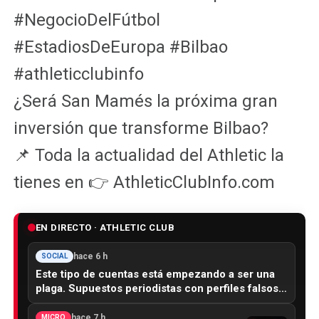
#NegocioDelFútbol
#EstadiosDeEuropa #Bilbao
#athleticclubinfo
¿Será San Mamés la próxima gran
inversión que transforme Bilbao?
📌 Toda la actualidad del Athletic la
tienes en 👉 AthleticClubInfo.com
EN DIRECTO · ATHLETIC CLUB
hace 6 h
SOCIAL
Este tipo de cuentas está empezando a ser una
plaga. Supuestos periodistas con perfiles falsos…
hace 7 h
MICRO