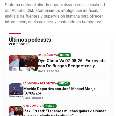
Sistema editorial híbrido especializado en la actualidad
del Athletic Club. Combinamos inteligencia artificial,
análisis de fuentes y supervisión humana para ofrecer
información, declaraciones y contenido en tiempo real.
Últimos podcasts
VER TODOS
OYE CÓMO VA
NUEVO
Oye Cómo Va 07-08-26 | Entrevista
con De Burgos Bengoetxea y
actualidad Athletic
Hace 17 horas
LA MOVIDA DEPORTIVA
NUEVO
Movida Deportiva con José Manuel Monje
(07/08/26)
Hace 18 horas
OYE CÓMO VA
NUEVO
Iñaki Errasti: "Tenemos muchas ganas de remar
en casa delante de la afición"